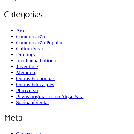
Categorias
Artes
Comunicação
Comunicação Popular
Cultura Viva
Direito(s)
Incidência Política
Juventude
Memória
Outras Economias
Outras Educações
Pluriverso
Povos originários do Abya-Yala
Socioambiental
Meta
Cadastre-se