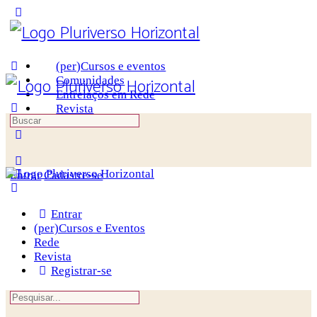
Toggle
Side
Panel
(per)Cursos e eventos
Comunidades
Entrelaços em Rede
Revista
Procurar
por:
More
options
Entrar
Cadastre-se
Entrar
(per)Cursos e Eventos
Rede
Revista
Registrar-se
Procurar
por: