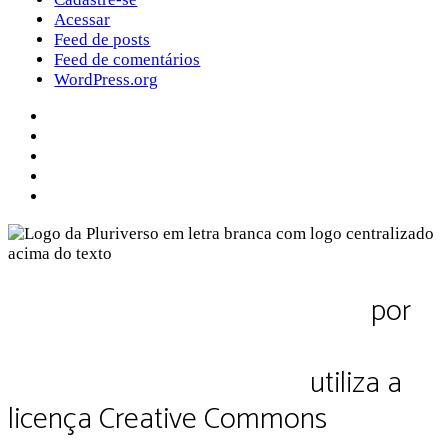
Acessar
Feed de posts
Feed de comentários
WordPress.org
Sobre a Pluriverso
Sobre nós
Contato
Política de Privacidade
Termos de Uso
Pluriverso Diálogo de saberes
por
Pluriverso Coletivo de serviços em
educação e cultura Ltda.
utiliza a
licença Creative Commons