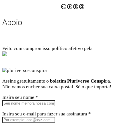
CC BY-NC-SA 4.0
Apoio
Feito com compromisso político afetivo pela
Kangen Comunidade Criativa
Facebook
Instagram
Twitter
Linkedin
Github
Youtube
Assine gratuitamente o
boletim Pluriverso Conspira
.
Não vamos encher sua caixa postal. Só o que importa!
Insira seu nome *
Insira seu e-mail para fazer sua assinatura *