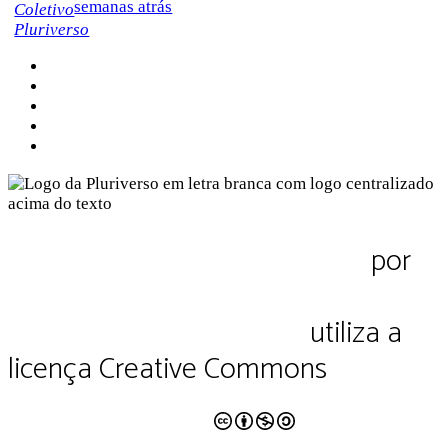
semanas atrás
Sobre a Pluriverso
Sobre nós
Contato
Política de Privacidade
Termos de Uso
Pluriverso Diálogo de saberes
por
Pluriverso Coletivo de serviços em
educação e cultura Ltda.
utiliza a
licença Creative Commons
CC BY-NC-SA 4.0