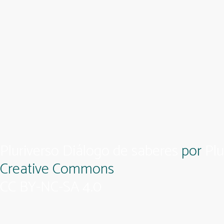
Pluriverso Diálogo de saberes
por
Plu
Creative Commons
CC BY-NC-SA 4.0