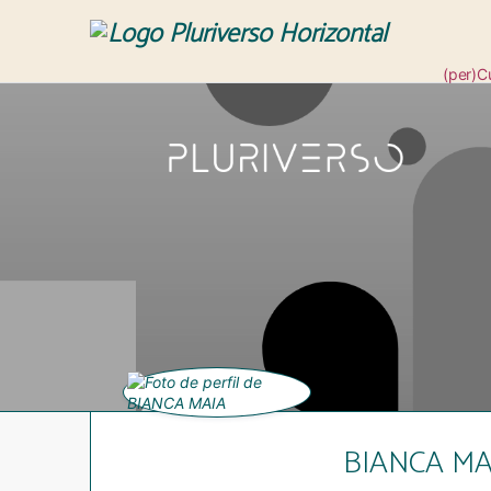
(per)C
Revis
BIANCA MA