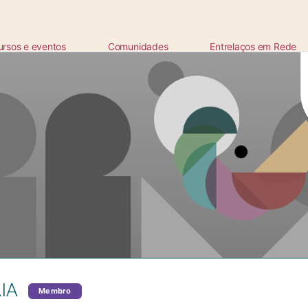
ursos e eventos
Comunidades
Entrelaços em Rede
ta
IA
Membro