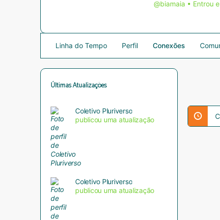
@biamaia
•
Entrou e
Linha do Tempo
Perfil
Conexões
Comun
Últimas Atualizações
Coletivo Pluriverso
C
publicou uma atualização
Coletivo Pluriverso
publicou uma atualização