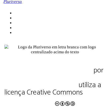
Sobre a Pluriverso
Sobre nós
Contato
Política de Privacidade
Termos de Uso
Pluriverso Diálogo de saberes
por
Pluriverso Coletivo de serviços em
educação e cultura Ltda.
utiliza a
licença Creative Commons
CC BY-NC-SA 4.0