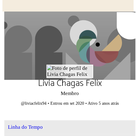
Close search
Livia Chagas Felix
Membro
@liviacfelix94
•
Entrou em set 2020
•
Ativo 5 anos atrás
Linha do Tempo