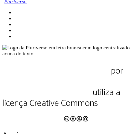
Sobre a Pluriverso
Sobre nós
Contato
Política de Privacidade
Termos de Uso
Pluriverso Diálogo de saberes
por
Pluriverso Coletivo de serviços em
educação e cultura Ltda.
utiliza a
licença Creative Commons
CC BY-NC-SA 4.0