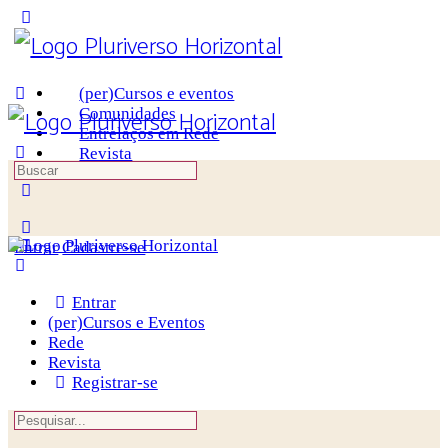
Toggle
Side
Panel
(per)Cursos e eventos
Comunidades
Entrelaços em Rede
Revista
Procurar
por:
More
options
Entrar
Cadastre-se
Entrar
(per)Cursos e Eventos
Rede
Revista
Registrar-se
Procurar
por: