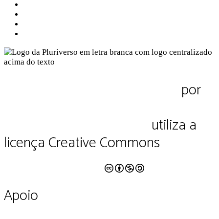
Sobre nós
Contato
Política de Privacidade
Termos de Uso
Pluriverso Diálogo de saberes
por
Pluriverso Coletivo de serviços em
educação e cultura Ltda.
utiliza a
licença Creative Commons
CC BY-NC-SA 4.0
Apoio