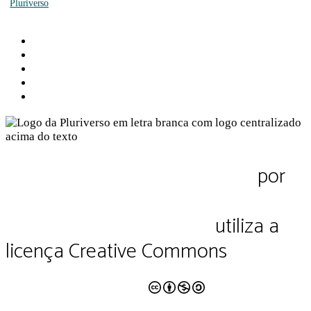
Sobre a Pluriverso
Sobre nós
Contato
Política de Privacidade
Termos de Uso
Pluriverso Diálogo de saberes
por
Pluriverso Coletivo de serviços em
educação e cultura Ltda.
utiliza a
licença Creative Commons
CC BY-NC-SA 4.0