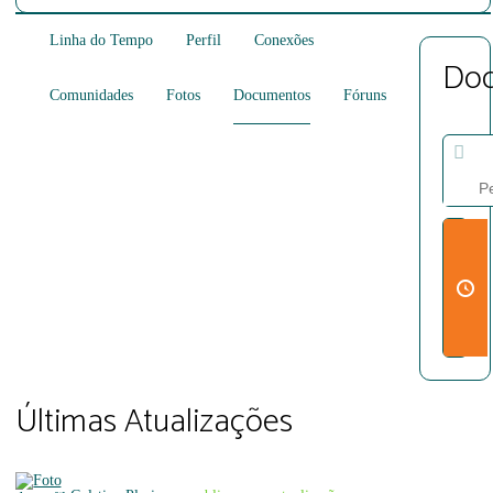
Linha do Tempo
Perfil
Conexões
Do
Comunidades
Fotos
Documentos
Fóruns
Pesqu
Docu
Últimas Atualizações