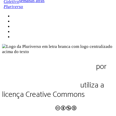
semanas atrás
Sobre a Pluriverso
Sobre nós
Contato
Política de Privacidade
Termos de Uso
Pluriverso Diálogo de saberes
por
Pluriverso Coletivo de serviços em
educação e cultura Ltda.
utiliza a
licença Creative Commons
CC BY-NC-SA 4.0