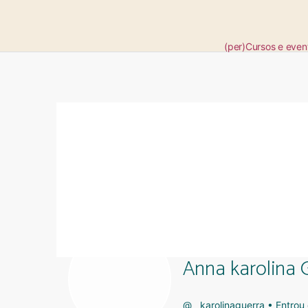
(per)Cursos e even
Anna karolina 
@__karolinaguerra
•
Entrou