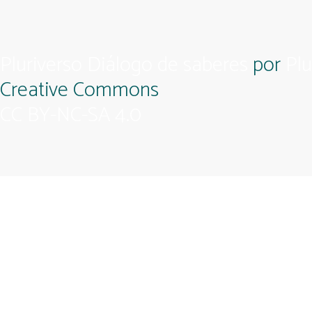
Pluriverso Diálogo de saberes
por
Plu
Creative Commons
CC BY-NC-SA 4.0
Apoio
Feito com compromisso político afetivo pela
Kangen
Facebook
Instagram
Twitter
Linkedin
Github
Youtube