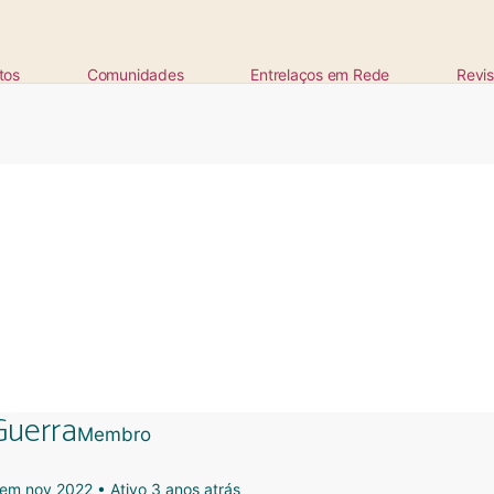
tos
Comunidades
Entrelaços em Rede
Revis
Guerra
Membro
 em nov 2022
•
Ativo 3 anos atrás