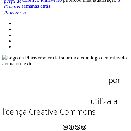
Coletivo Pluriverso
publicou uma atualização
3
semanas atrás
Sobre a Pluriverso
Sobre nós
Contato
Política de Privacidade
Termos de Uso
Pluriverso Diálogo de saberes
por
Pluriverso Coletivo de serviços em
educação e cultura Ltda.
utiliza a
licença Creative Commons
CC BY-NC-SA 4.0