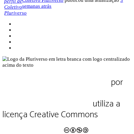
Coletivo Pluriverso
publicou uma atualização
3
semanas atrás
Sobre a Pluriverso
Sobre nós
Contato
Política de Privacidade
Termos de Uso
Pluriverso Diálogo de saberes
por
Pluriverso Coletivo de serviços em
educação e cultura Ltda.
utiliza a
licença Creative Commons
CC BY-NC-SA 4.0