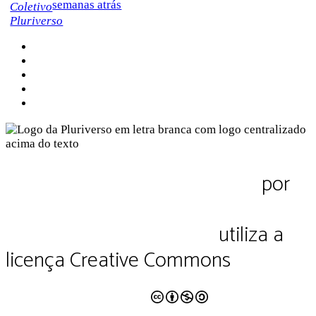
semanas atrás
Sobre a Pluriverso
Sobre nós
Contato
Política de Privacidade
Termos de Uso
Pluriverso Diálogo de saberes
por
Pluriverso Coletivo de serviços em
educação e cultura Ltda.
utiliza a
licença Creative Commons
CC BY-NC-SA 4.0