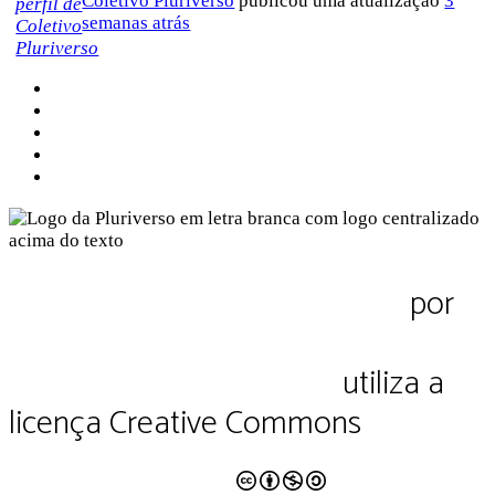
Coletivo Pluriverso
publicou uma atualização
3
semanas atrás
Sobre a Pluriverso
Sobre nós
Contato
Política de Privacidade
Termos de Uso
Pluriverso Diálogo de saberes
por
Pluriverso Coletivo de serviços em
educação e cultura Ltda.
utiliza a
licença Creative Commons
CC BY-NC-SA 4.0