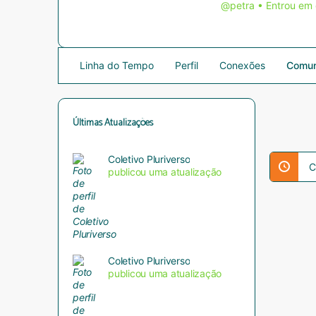
@petra
•
Entrou em
Linha do Tempo
Perfil
Conexões
Comun
Últimas Atualizações
Coletivo Pluriverso
C
publicou uma atualização
Coletivo Pluriverso
publicou uma atualização