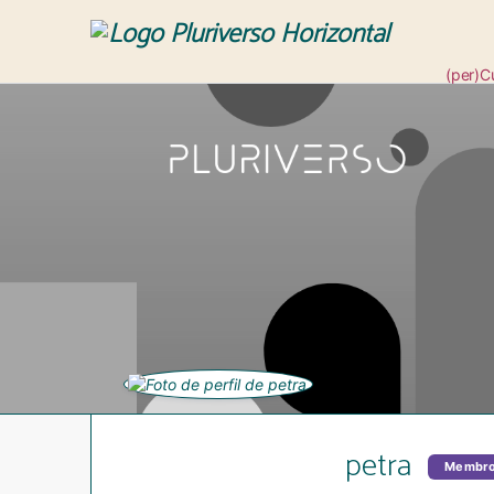
(per)C
Revis
petra
Membr