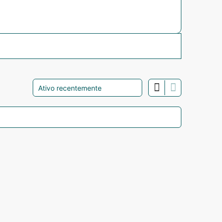
Ordenar
por: