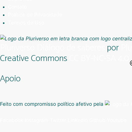
Contato
Política de Privacidade
Termos de Uso
Pluriverso Diálogo de saberes
por
Plu
Creative Commons
CC BY-NC-SA 4.0
Apoio
Feito com compromisso político afetivo pela
Facebook
Instagram
Twitter
Linkedin
Github
Youtube