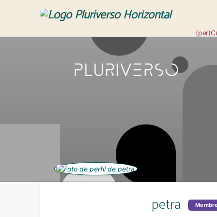
(per)C
Revis
petra
Membr