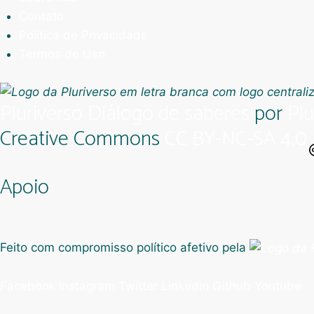
Contato
Política de Privacidade
Termos de Uso
Pluriverso Diálogo de saberes
por
Plu
Creative Commons
CC BY-NC-SA 4.0
Apoio
Feito com compromisso político afetivo pela
Facebook
Instagram
Twitter
Linkedin
Github
Youtube