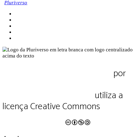
Sobre a Pluriverso
Sobre nós
Contato
Política de Privacidade
Termos de Uso
Pluriverso Diálogo de saberes
por
Pluriverso Coletivo de serviços em
educação e cultura Ltda.
utiliza a
licença Creative Commons
CC BY-NC-SA 4.0