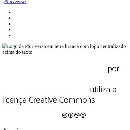
Sobre a Pluriverso
Sobre nós
Contato
Política de Privacidade
Termos de Uso
Pluriverso Diálogo de saberes
por
Pluriverso Coletivo de serviços em
educação e cultura Ltda.
utiliza a
licença Creative Commons
CC BY-NC-SA 4.0