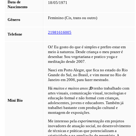
Data de
18/05/1971
Nascimento
Feminino (Cis, trans ou outro)
Gênero
21981616005
Telefone
Oi! Eu gosto do que é simples e prefiro estar em
meio à natureza. Desde criança o meu prazer é
desenhar. Sou vegetariana e pratico yoga e
meditação desde 2007.
Nasci em Porto Alegre, que fica no estado do Rio
Grande do Sul, no Brasil, e vim morar no Rio de
Janeiro em 2006, para fazer mestrado.
Há
muitos e muitos anos
;D
tenho trabalhado com
artes visuais, comunicação visual, tecnologias e
educação formal e não formal com crianças,
Mini Bio
adolescentes, jovens e educadores. Também já
trabalhei bastante com produção cultural e
montagem de exposições.
Me interesso pela
experimentação
em projetos
inovadores de atuação social, no desenvolvimento
de técnicas e práticas que potencializam a
criatividade e na ampliação de repertório. A