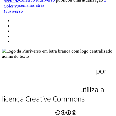
Coletivo Pluriverso
publicou uma atualização
3
semanas atrás
Sobre a Pluriverso
Sobre nós
Contato
Política de Privacidade
Termos de Uso
Pluriverso Diálogo de saberes
por
Pluriverso Coletivo de serviços em
educação e cultura Ltda.
utiliza a
licença Creative Commons
CC BY-NC-SA 4.0