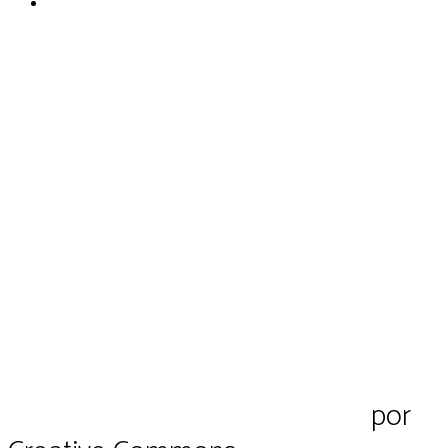
Termos de Uso
Pluriverso Diálogo de saberes
por
Pl