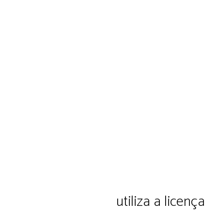
ação e cultura Ltda.
utiliza a licença