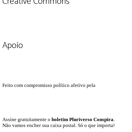
Creative Commons
CC BY-NC-SA 4.0
Apoio
Feito com compromisso político afetivo pela
Kangen Comu
Facebook
Instagram
Twitter
Linkedin
Github
Youtube
Assine gratuitamente o
boletim Pluriverso Conspira
.
Não vamos encher sua caixa postal. Só o que importa!